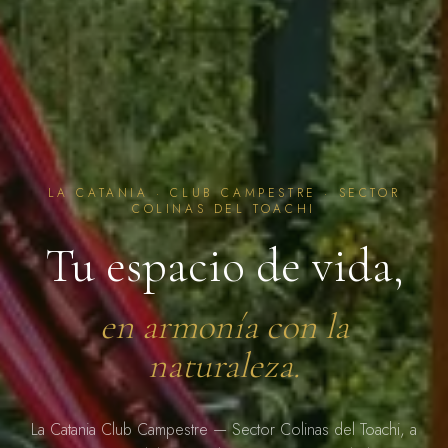
LA CATANIA · CLUB CAMPESTRE · SECTOR
COLINAS DEL TOACHI
Tu espacio de vida,
en armonía con la
naturaleza.
La Catania Club Campestre — Sector Colinas del Toachi, a